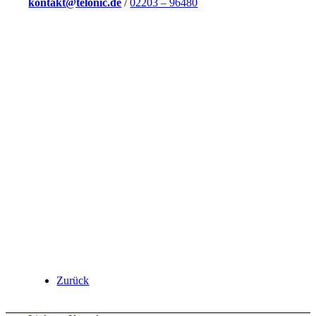
kontakt@telonic.de
/
02203 – 96480
Zurück